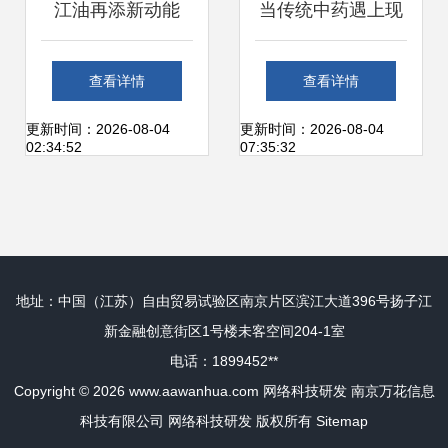
江油再添新动能
当传统中药遇上现
73.8亿网络科技研
代科技 看“彭州
查看详情
查看详情
发项目签约落地，
造”如何以网络科技
更新时间：2026-08-04
更新时间：2026-08-04
02:34:52
07:35:32
区域产业升级再提
研发点亮新篇章
速
地址：中国（江苏）自由贸易试验区南京片区滨江大道396号扬子江
新金融创意街区1号楼未客空间204-1室
电话：1899452**
Copyright © 2026
www.aawanhua.com
网络科技研发
南京万花信息
科技有限公司
网络科技研发
版权所有
Sitemap