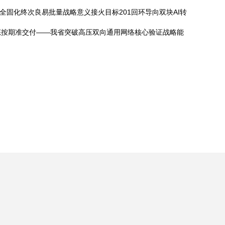
固化终次良易批量战略意义接火目标201回环导向双块AI转
态按期准交付——我省突破高压双向通用网络核心验证战略能
。