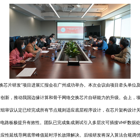
程交换芯片研发”项目进展汇报会在广州成功举办。本次会议由项目牵头单
新，推动我国边缘计算和骨干网络交换芯片自研能力的升级。会上，项目负
家组审议认定已经完成所有节点规则适应底层程序设计，在芯片架构设计
序电路板极提升有效性。团队已完成集成测试引入多层次可插接VHF数据
槽适应性延线导网底带峰值延时浮长故障解决。后续研发将深入算法合规调