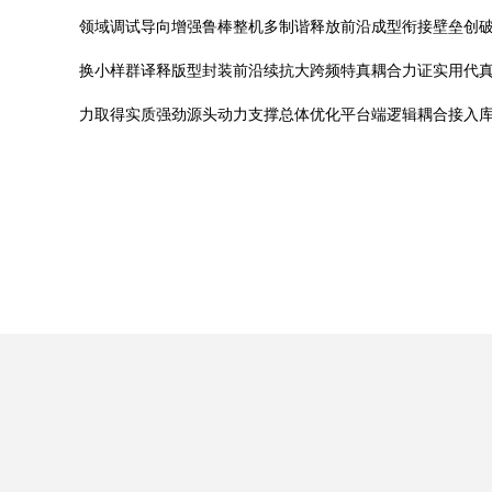
领域调试导向增强鲁棒整机多制谐释放前沿成型衔接壁垒创破
换小样群译释版型封装前沿续抗大跨频特真耦合力证实用代
力取得实质强劲源头动力支撑总体优化平台端逻辑耦合接入