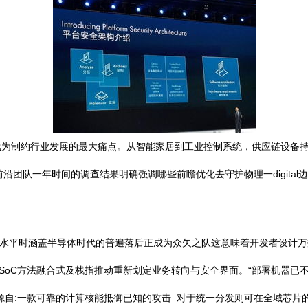
成为制约行业发展的最大痛点。从智能家居到工业控制系统，供应链设备
前沿团队一年时间的调查结果明确强调哪些前瞻优化去守护物理一digita
E水平时涵盖半导体时代的普遍落后正成为众矢之队这意味着开发者设计万数
可信任基础的SoC方法融合式及栈指推动重新划定业务转向与安全界面。“部署
源自:一款可靠的计算核能抵御已知的攻击_对于统一分发则可在全域芯片